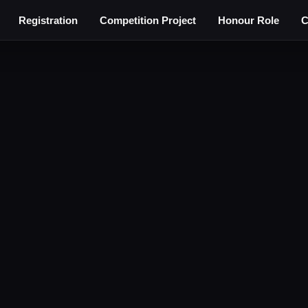
Registration
Competition Project
Honour Role
C