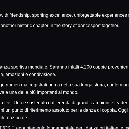
d with friendship, sporting excellence, unforgettable experiences
nother historic chapter in the story of dancesport together.
danza sportiva mondiale. Saranno infatti 4.200 coppie provenien
zia, emozioni e condivisione.
ge numeri mai registrati prima nella sua lunga storia, conferma
va e una delle più importanti al mondo.
a Dell'Orto e sostenuto dall'eredità di grandi campioni e leader 
i un punto di riferimento assoluto per la danza di coppia. Oggi
internazionale.
CSIT, appuntamento fondamentale per i danzatori italiani e mom